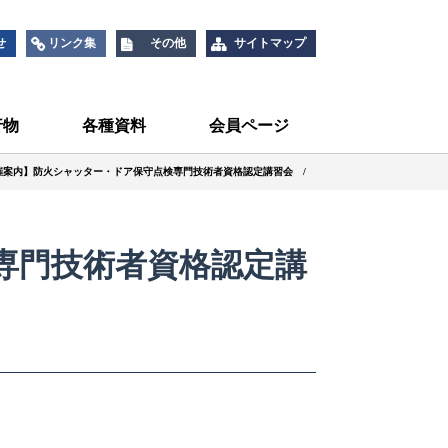
せ
リンク集
その他
サイトマップ
行物
各種資料
会員ページ
関係
設備関係
メンテナンス
00年の歩み
統計資料
建物管理者の方へ
児童・生徒のみなさんへ
防犯建物部品
技術情報
基準書
製品別(シャッター)
製品別(ドア)
製品別(その他)
催案内】防火シャッター・ドア保守点検専門技術者資格認定講習会
専門技術者資格認定講