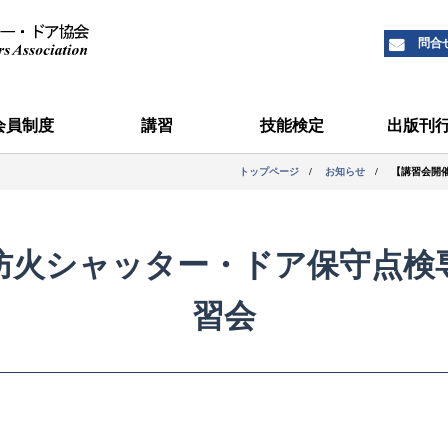
問合
会員制度
講習
技能検定
出版刊
のご案内
名簿
シャッター
ドア関係
浸水防止用
保守点検・
防犯関係
JSDA会報
シャッター1
トップページ
お知らせ
【講習会開
防火シャッター・ドア保守点検
習会