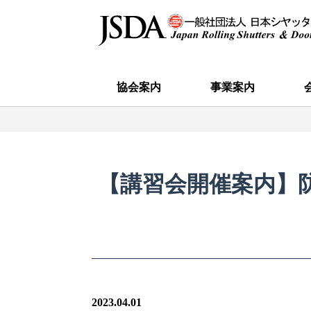
協会案内
事業案内
ごあいさつ
役員
事務局
当協会の取り扱い製品について（シャッ
沿革
事業の目的
活動内容
会員種別
定款
事業報告・事業計画
入会
会員
ター・ドア総合カタログ）
【講習会開催案内】
2023.04.01