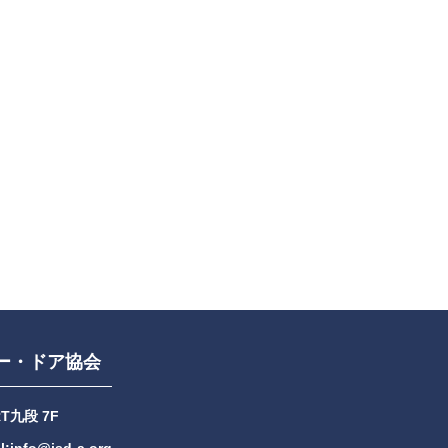
ー・ドア協会
RT九段 7F