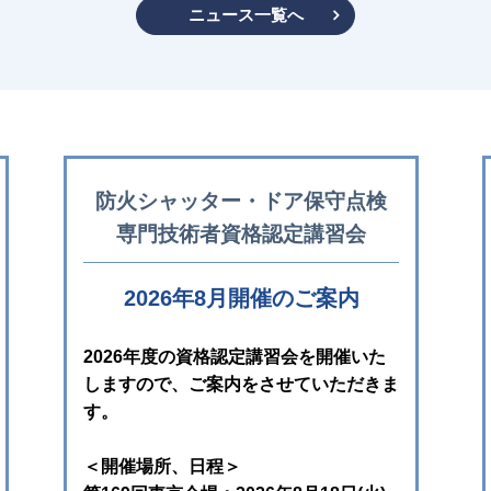
ニュース一覧へ
浸水防止用設備 普及及び点検の推進活動について
点検の日（６月１日）実施について
【講習会開催案内】防火シャッター・ドア保守点検専門技術
シャッター施工技能検定 １級、２級、3級学科試験・実技
シャッター施工技能者資格認定試験合格者向け 令和８年度
について
防火シャッター・ドア保守点検
シャッターの塩害（腐食）について
専門技術者資格認定講習会
令和7年度 シャッター施工技能検定 実技試験結果につい
令和7年度 シャッター施工技能検定 特例講習 修了試験
2026年8月開催のご案内
【開始連絡】2025年度スチールドア全国研修会「Web研修
令和７年度 シャッター施工技能検定 １級及び２級実技試
2026年度の資格認定講習会を開催いた
了について
しますので、ご案内をさせていただきま
令和７年度 シャッター施工技能検定 １級及び２級実技試
す。
ついて
令和7年度 シャッター施工技能検定 学科試験及び実技試
＜開催場所、日程＞