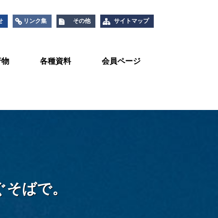
せ
リンク集
その他
サイトマップ
行物
各種資料
会員ページ
関係
設備関係
メンテナンス
00年の歩み
統計資料
建物管理者の方へ
児童・生徒のみなさんへ
防犯建物部品
技術情報
基準書
製品別(シャッター)
製品別(ドア)
製品別(その他)
ぐそばで。