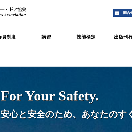
問合
会員制度
講習
技能検定
出版刊
のご案内
名簿
シャッター
ドア関係
浸水防止用
保守点検・
防犯関係
JSDA会報
シャッター1
For Your Safety.
安心と安全のため、あなたのす