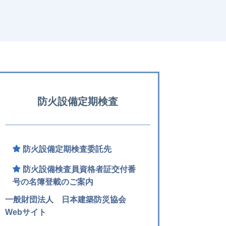
者資格認定講習会内容
試験の実施について
シャッター施工技能検定 特例講習の実施
防火設備定期検査
て（１級、２級）
結果について（１級、２級）
会」実施のご案内
防火設備定期検査委託先
験（製作等作業試験）試験問題の更新完
防火設備検査員資格者証交付番
号の名簿登載のご案内
験（製作等作業試験）試験問題の更新に
一般財団法人 日本建築防災協会
Webサイト
験（判断等試験）結果について（３級）