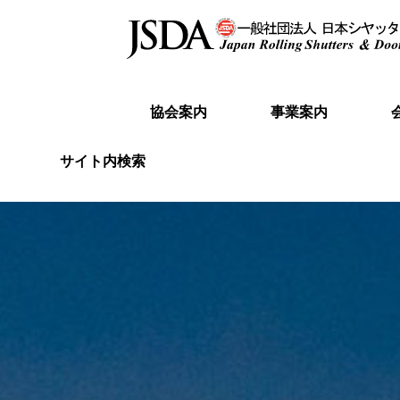
協会案内
事業案内
ごあいさつ
役員
事務局
当協会の取り扱い製品について（シャッ
沿革
事業の目的
活動内容
会員種別
定款
事業報告・事業計画
入会
会員
ター・ドア総合カタログ）
サイト内検索