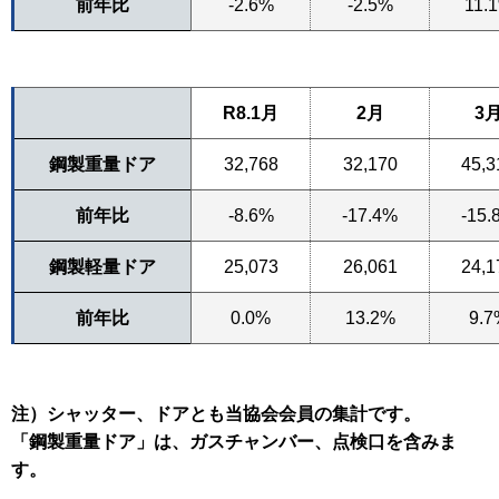
前年比
-2.6%
-2.5%
11.
R8.1月
2月
3
鋼製重量ドア
32,768
32,170
45,3
前年比
-8.6%
-17.4%
-15.
鋼製軽量ドア
25,073
26,061
24,1
前年比
0.0%
13.2%
9.7
注）シャッター、ドアとも当協会会員の集計です。
「鋼製重量ドア」は、ガスチャンバー、点検口を含みま
す。